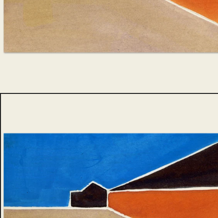
Befrielsen
Tidningsomslag
Finite
WOODart
Ett andra liv – konst a
BÖCKER
Barn- och ungdom
Skönlitteratur
Kriminalromaner
Facklitteratur
Biografi