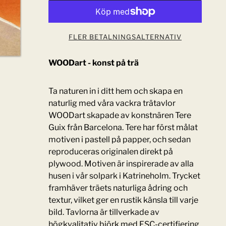
Kloka Hem
FLER BETALNINGSALTERNATIV
WOODart - konst på trä
Ta naturen in i ditt hem och skapa en
naturlig med våra vackra trätavlor
WOODart skapade av konstnären Tere
Guix från Barcelona. Tere har först målat
motiven i pastell på papper, och sedan
reproduceras originalen direkt på
plywood. Motiven är inspirerade av alla
husen i vår solpark i Katrineholm. Trycket
framhäver träets naturliga ådring och
textur, vilket ger en rustik känsla till varje
bild. Tavlorna är tillverkade av
högkvalitativ björk med FSC-certifiering.