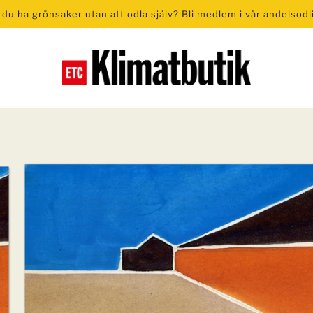
l du ha grönsaker utan att odla själv? Bli medlem i vår andelsodl
GRÖN EL
KURSER & EV
Andel solceller i ETC Solpark
Evenemang
Realtidsmätare Sparöga
Odlingskurser
Fairphone
Solcellskurser
Luftrenare
Gruppföreläsnin
PROFILPRODUKTER & PRES
t av Carmenchu Alemán
Utställningen Befrielsen