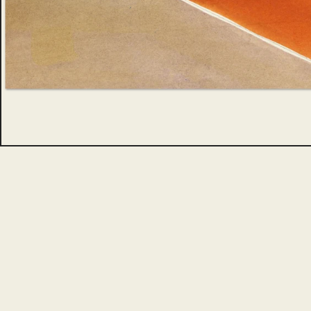
Dikter & antologier
Serier
Johan Jenny Ehrenberg
Stefan Sundström