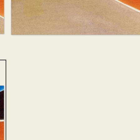
Kläder
Dekaler
Ge bort klimatkompensation
v Carme Masià