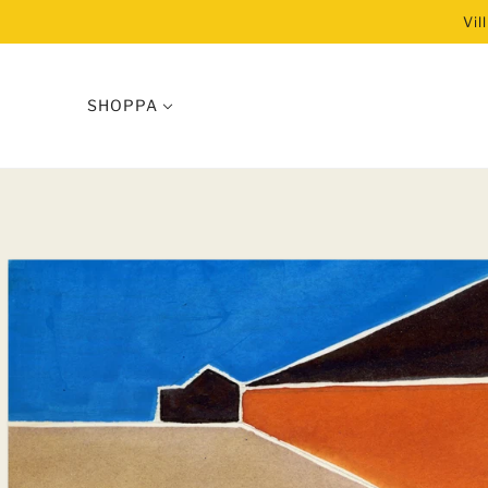
Vil
SHOPPA
ODLA KLIMATSMART
VISA ALLT
Biokol
Jordkraft
Bokashi
Andelsodling 2026
POSTERS
Hispania Sacra – kons