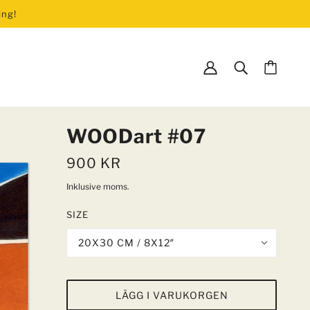
ing!
ENEMANG
WOODart #07
900 KR
Inklusive moms.
g
SIZE
20X30 CM / 8X12″
ENTER
TIDNINGAR
Dagens ETC
LÄGG I VARUKORGEN