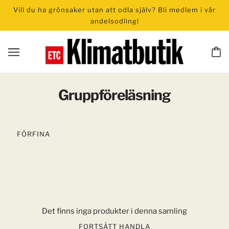
Vill du ha grönsaker utan att odla själv? Bli medlem i vår
andelsodling!
Gruppföreläsning
FÖRFINA
Det finns inga produkter i denna samling
FORTSÄTT HANDLA