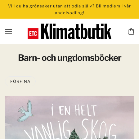
Vill du ha grönsaker utan att odla själv? Bli medlem i vår
andelsodling!
Barn- och ungdomsböcker
FÖRFINA