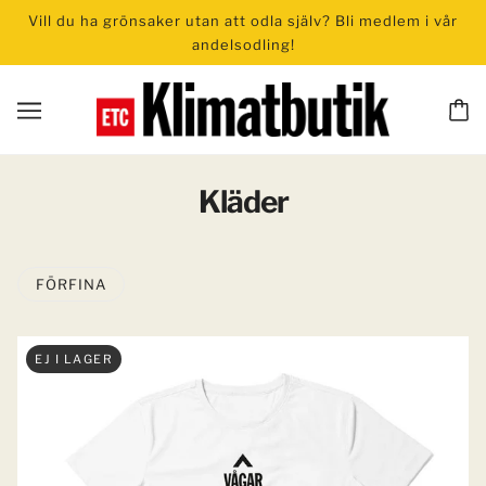
Vill du ha grönsaker utan att odla själv? Bli medlem i vår
andelsodling!
Kläder
FÖRFINA
EJ I LAGER