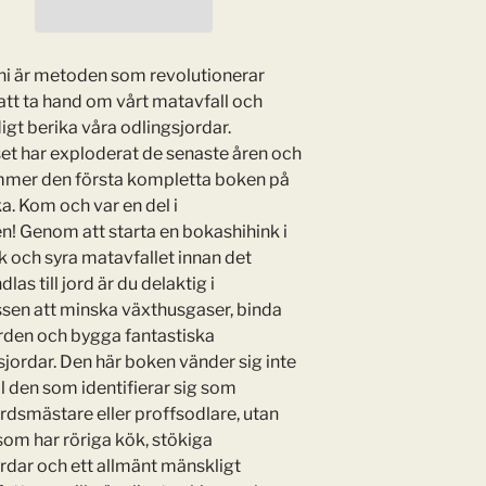
Kloka Hem
i är metoden som revolutionerar
 att ta hand om vårt matavfall och
igt berika våra odlingsjordar.
set har exploderat de senaste åren och
mer den första kompletta boken på
a. Kom och var en del i
en! Genom att starta en bokashihink i
ök och syra matavfallet innan det
as till jord är du delaktig i
sen att minska växthusgaser, binda
jorden och bygga fantastiska
sjordar. Den här boken vänder sig inte
ll den som identifierar sig som
rdsmästare eller proffsodlare, utan
 som har röriga kök, stökiga
rdar och ett allmänt mänskligt