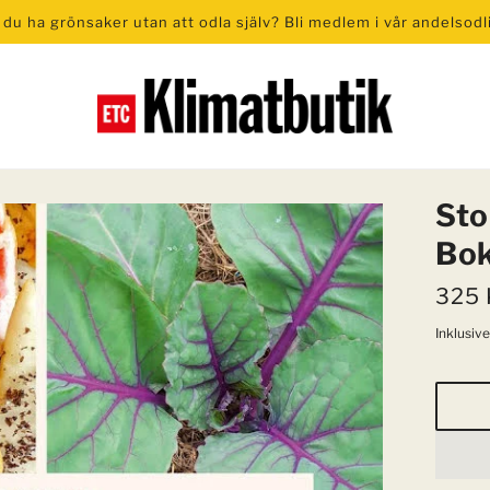
l du ha grönsaker utan att odla själv? Bli medlem i vår andelsodl
GRÖN EL
KURSER & EV
Sto
Andel solceller i ETC Solpark
Evenemang
Bok
Realtidsmätare Sparöga
Odlingskurser
325
Fairphone
Solcellskurser
Inklusiv
Luftrenare
Gruppföreläsnin
PROFILPRODUKTER & PRES
t av Carmenchu Alemán
Utställningen Befrielsen