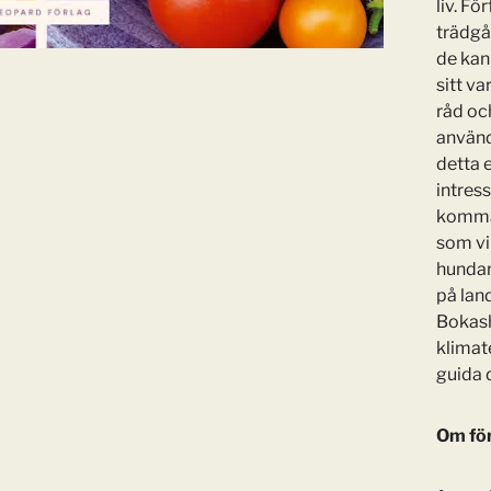
liv. Fö
trädgå
de kan 
sitt va
råd o
använd
detta e
intress
komma 
som vi 
hundar 
på land
Bokash
klimat
guida 
Om för