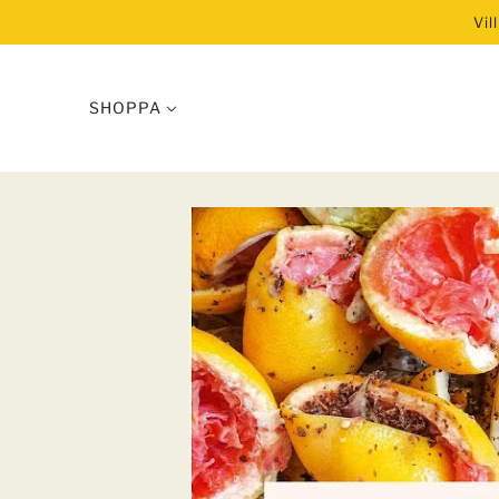
Vil
SHOPPA
ODLA KLIMATSMART
VISA ALLT
Biokol
Jordkraft
Bokashi
Andelsodling 2026
POSTERS
Hispania Sacra – kons