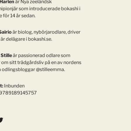
Harlen
är Nya zeeländsk
ipionjär som introducerade bokashi i
 för 14 år sedan.
Sairio
är biolog, nybörjarodlare, driver
är delägare i bokashi.se.
tille
är passionerad odlare som
r om sitt trädgårdsliv på en av nordens
a odlingsbloggar @stilleemma.
t:
Inbunden
9789189145757