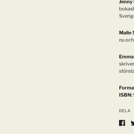
Jenny 
bokash
Sverige
Malin 
nu och 
Emma S
skrive
störst
Forma
ISBN:
DELA