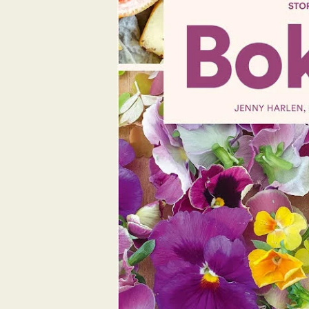
Befrielsen
Tidningsomslag
Finite
WOODart
Ett andra liv – konst a
BÖCKER
Barn- och ungdom
Skönlitteratur
Kriminalromaner
Facklitteratur
Biografi