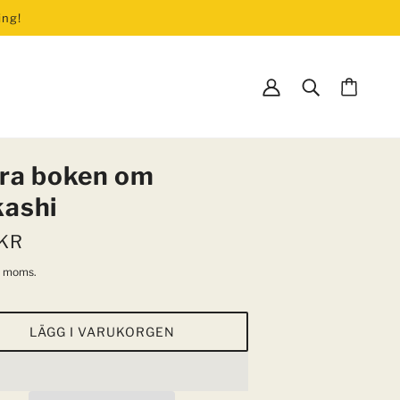
ing!
ENEMANG
ra boken om
ashi
 KR
e moms.
g
LÄGG I VARUKORGEN
ENTER
TIDNINGAR
Dagens ETC