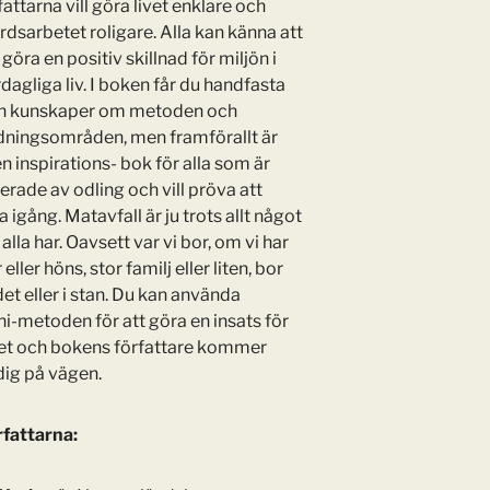
rfattarna vill göra livet enklare och
rdsarbetet roligare. Alla kan känna att
göra en positiv skillnad för miljön i
rdagliga liv. I boken får du handfasta
ch kunskaper om metoden och
ningsområden, men framförallt är
n inspirations- bok för alla som är
erade av odling och vill pröva att
igång. Matavfall är ju trots allt något
alla har. Oavsett var vi bor, om vi har
eller höns, stor familj eller liten, bor
et eller i stan. Du kan använda
i-metoden för att göra en insats för
et och bokens författare kommer
dig på vägen.
fattarna: