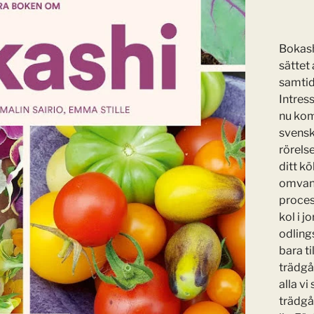
Kläder
Dekaler
Bokash
Ge bort klimatkompensation
sättet
samtid
Intres
v Carme Masià
nu kom
svensk
rörels
ditt k
omvandl
proces
kol i 
odling
bara ti
trädgå
alla vi
trädgå