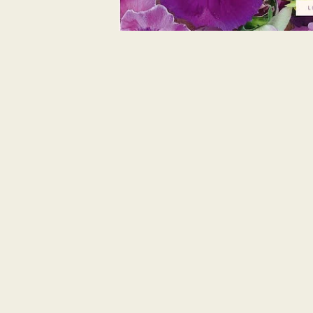
Dikter & antologier
Serier
Johan Jenny Ehrenberg
Stefan Sundström