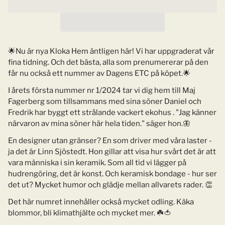
🌟Nu är nya Kloka Hem äntligen här! Vi har uppgraderat vår
fina tidning. Och det bästa, alla som prenumererar på den
får nu också ett nummer av Dagens ETC på köpet.🌟
I årets första nummer nr 1/2024 tar vi dig hem till Maj
Fagerberg som tillsammans med sina söner Daniel och
Fredrik har byggt ett strålande vackert ekohus . "Jag känner
närvaron av mina söner här hela tiden." säger hon.🦋
En designer utan gränser? En som driver med våra laster -
ja det är Linn Sjöstedt. Hon gillar att visa hur svårt det är att
vara människa i sin keramik. Som all tid vi lägger på
hudrengöring, det är konst. Och keramisk bondage - hur ser
det ut? Mycket humor och glädje mellan allvarets rader. 👏
Det här numret innehåller också mycket odling. Käka
blommor, bli klimathjälte och mycket mer. ☘️🍅