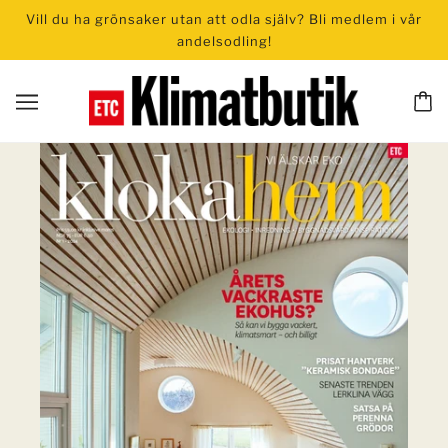
Vill du ha grönsaker utan att odla själv? Bli medlem i vår
andelsodling!